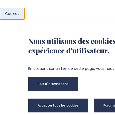
Cookies
Nous utilisons des cookies
expérience d'utilisateur.
Antenne universitaire de
Beauvais
En cliquant sur un lien de cette page, vous nou
52 Bd Saint-André, 60000 BEAUVAIS
Plus d'informations
+33 3 44 06 88 00
antenne.beauvais@u-picardie.fr
Accepter tous les cookies
Paramè
NOUS CONTACTER