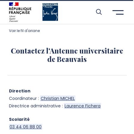
Aller à l’entête de page
Aller au menu principale
Aller au contenu principal
Aller à la recherche
Passer aux cookies
Aller au pied de page
Voir le fil d'ariane
Contactez l'Antenne universitaire
de Beauvais
Direction
Coordinateur :
Christian MICHEL
Directrice administrative :
Laurence Fichera
Scolarité
03 44 06 88 00